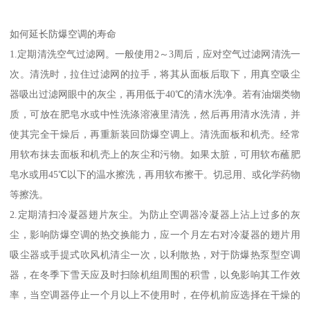
如何延长防爆空调的寿命
1.定期清洗空气过滤网。一般使用2～3周后，应对空气过滤网清洗一
次。清洗时，拉住过滤网的拉手，将其从面板后取下，用真空吸尘
器吸出过滤网眼中的灰尘，再用低于40℃的清水洗净。若有油烟类物
质，可放在肥皂水或中性洗涤溶液里清洗，然后再用清水洗清，并
使其完全干燥后，再重新装回防爆空调上。清洗面板和机壳。经常
用软布抹去面板和机壳上的灰尘和污物。如果太脏，可用软布蘸肥
皂水或用45℃以下的温水擦洗，再用软布擦干。切忌用、或化学药物
等擦洗。
2.定期清扫冷凝器翅片灰尘。为防止空调器冷凝器上沾上过多的灰
尘，影响防爆空调的热交换能力，应一个月左右对冷凝器的翅片用
吸尘器或手提式吹风机清尘一次，以利散热，对于防爆热泵型空调
器，在冬季下雪天应及时扫除机组周围的积雪，以免影响其工作效
率，当空调器停止一个月以上不使用时，在停机前应选择在干燥的