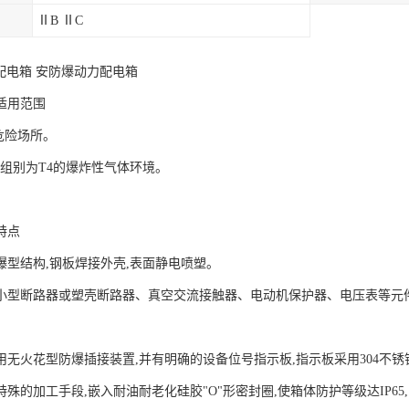
ⅡB ⅡC
配电箱 安防爆动力配电箱
适用范围
区危险场所。
,温度组别为T4的爆炸性气体环境。
。
特点
爆型结构,钢板焊接外壳,表面静电喷塑。
小型断路器或塑壳断路器、真空交流接触器、电动机保护器、电压表等元
用无火花型防爆插接装置,并有明确的设备位号指示板,指示板采用304不锈
殊的加工手段,嵌入耐油耐老化硅胶"O"形密封圈,使箱体防护等级达IP6