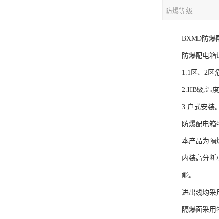
防爆等级
BXMD防爆
防爆配电箱
1.1区、2
2.IIB级
3.户式安装
防爆配电箱
本产品为隔
内装高分断
能。
进出线均采
隔爆面采用特