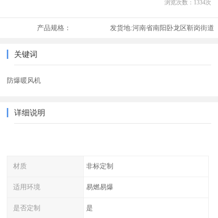
浏览次数：
1334
次
产品规格：
发货地:
河南省南阳卧龙区靳岗街道
关键词
防爆暖风机
详细说明
材质
非标定制
适用环境
易燃易爆
是否定制
是