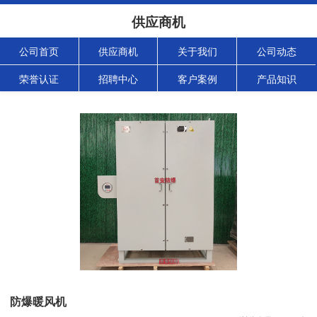
供应商机
公司首页
供应商机
关于我们
公司动态
荣誉认证
招聘中心
客户案例
产品知识
防爆暖风机